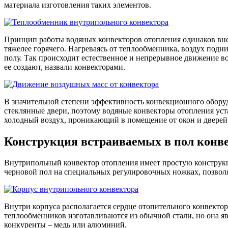
материала изготовления таких элементов.
Принцип работы водяных конвекторов отопления одинаков вне з
тяжелее горячего. Нагреваясь от теплообменника, воздух подни
полу. Так происходит естественное и непрерывное движение в
ее создают, назвали конвекторами.
В значительной степени эффективность конвекционного оборудо
стеклянные двери, поэтому водяные конвекторы отопления уст
холодный воздух, проникающий в помещение от окон и дверей
Конструкция встраиваемых в пол конв
Внутрипольный конвектор отопления имеет простую конструкци
черновой пол на специальных регулировочных ножках, позволя
Внутри корпуса располагается сердце отопительного конвекто
теплообменников изготавливаются из обычной стали, но она яв
конкуренты – медь или алюминий.