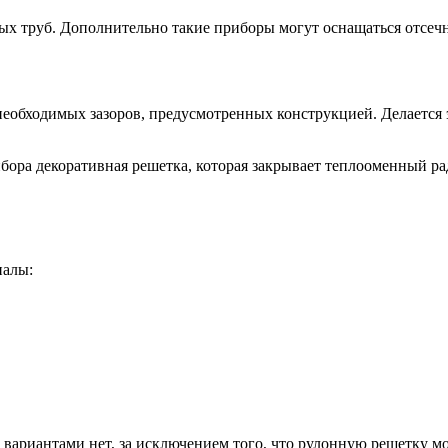
ых труб. Дополнительно такие приборы могут оснащаться отсеч
обходимых зазоров, предусмотренных конструкцией. Делается э
ора декоративная решетка, которая закрывает теплооменный ради
иалы:
иантами нет, за исключением того, что рулонную решетку можн