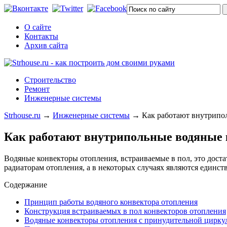
О сайте
Контакты
Архив сайта
Строительство
Ремонт
Инженерные системы
Strhouse.ru
→
Инженерные системы
→
Как работают внутрипо
Как работают внутрипольные водяные 
Водяные конвекторы отопления, встраиваемые в пол, это дос
радиаторам отопления, а в некоторых случаях являются единс
Содержание
Принцип работы водяного конвектора отопления
Конструкция встраиваемых в пол конвекторов отопления
Водяные конвекторы отопления с принудительной цирку