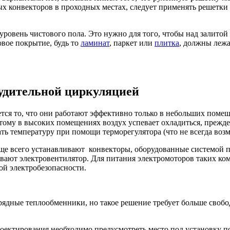
х конвекторов в проходных местах, следует применять решетки 
уровень чистового пола. Это нужно для того, чтобы над залитой
овое покрытие, будь то
ламинат
, паркет или
плитка
, должны лежа
удительной циркуляцией
ется то, что они работают эффективно только в небольших поме
этому в высоких помещениях воздух успевает охладиться, прежде
ть температуру при помощи терморегулятора (что не всегда воз
чаще всего устанавливают конвекторы, оборудованные системой
вают электровентилятор. Для питания электромоторов таких ко
ой электробезопасности.
ядные теплообменники, но такое решение требует больше свободн
роектирования необходимо предусмотреть место под установку