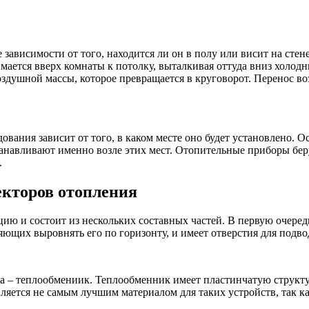
ависимости от того, находится ли он в полу или висит на стен
мается вверх комнаты к потолку, выталкивая оттуда вниз холодн
оздушной массы, которое превращается в круговорот. Перенос в
вания зависит от того, в каком месте оно будет установлено. 
анавливают именно возле этих мест. Отопительные приборы беру
.
екторов отопления
ю и состоит из нескольких составных частей. В первую очеред
ющих выровнять его по горизонту, и имеет отверстия для подво
ра – теплообмениик. Теплообменник имеет пластинчатую структу
ляется не самым лучшим материалом для таких устройств, так ка