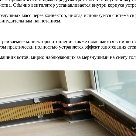
ства. Обычно вентилятор устанавливается внутри корпуса устро
оздушных масс через конвектор, иногда используется система с
 принудительным нагнетанием.
 встраиваемые конвекторы отопления также помещаются в ниши 
том практически полностью устраняется эффект запотевания стек
машних котов, мирно наблюдающих за мерзнущими на снегу голу