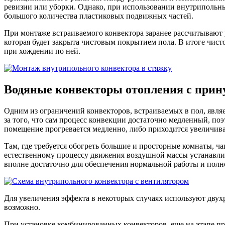
ревизии или уборки. Однако, при использовании внутрипольны
большого количества пластиковых подвижных частей.
При монтаже встраиваемого конвектора заранее рассчитывают 
которая будет закрыта чистовым покрытием пола. В итоге чист
при хождении по ней.
Водяные конвекторы отопления с прин
Одним из ограничений конвекторов, встраиваемых в пол, явля
за того, что сам процесс конвекции достаточно медленный, по
помещение прогревается медленно, либо приходится увеличива
Там, где требуется обогреть большие и просторные комнаты, 
естественному процессу движения воздушной массы устанавли
вполне достаточно для обеспечения нормальной работы и полн
Для увеличения эффекта в некоторых случаях используют двухр
возможно.
При установке комбинированных конвекторов, еще на этапе п