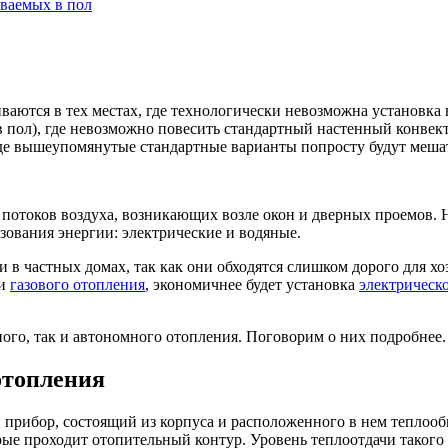
ваемых в пол
ваются в тех местах, где технологически невозможна установк
 пол), где невозможно повесить стандартный настенный конвект
где вышеупомянутые стандартные варианты попросту будут мешат
 потоков воздуха, возникающих возле окон и дверных проемов. 
зования энергии: электрические и водяные.
в частных домах, так как они обходятся слишком дорого для хоз
ии
газового отопления
, экономичнее будет установка
электрическо
го, так и автономного отопления. Поговорим о них подробнее.
отопления
 прибор, состоящий из корпуса и расположенного в нем теплоо
рые проходит отопительный контур. Уровень теплоотдачи такого