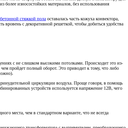
из более износостойких материалов, без использования
бетонной стяжкой пола
оставалась часть кожуха конвектора,
ть вровень с декоративной решеткой, чтобы добиться удобства
щениях с не слишком высокими потолками. Происходит это из-
 чем пройдет полный оборот. Это приводит к тому, что либо
можно).
 принудительной циркуляции воздуха. Проще говоря, в помощь
мбинированных устройств используется напряжение 12В, чего
ого места, чем в стандартном варианте, что не всегда
 понижающего трансформатора с выпрямителем, преобразующего