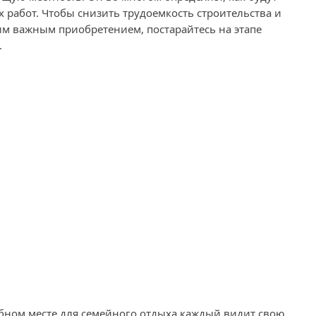
 работ. Чтобы снизить трудоемкость строительства и
ким важным приобретением, постарайтесь на этапе
.
бном месте для семейного отдыха каждый видит свою