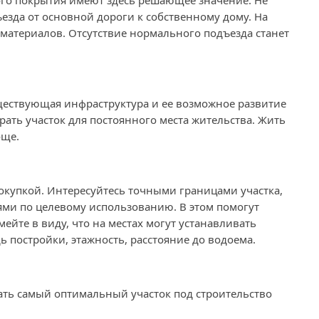
ого покрытия имеют здесь решающее значение. Не
зда от основной дороги к собственному дому. На
е материалов. Отсутствие нормального подъезда станет
уществующая инфраструктура и ее возможное развитие
рать участок для постоянного места жительства. Жить
още.
покупкой. Интересуйтесь точными границами участка,
ми по целевому использованию. В этом помогут
ейте в виду, что на местах могут устанавливать
постройки, этажность, расстояние до водоема.
рать самый оптимальный участок под строительство