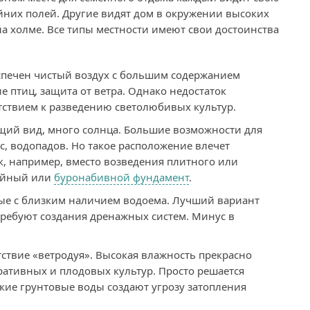
йних полей. Другие видят дом в окружении высоких
а холме. Все типы местности имеют свои достоинства
спечен чистый воздух с большим содержанием
 птиц, защита от ветра. Однако недостаток
тствием к разведению светолюбивых культур.
щий вид, много солнца. Большие возможности для
, водопадов. Но такое расположение влечет
к, например, вместо возведения плитного или
вайный или
буронабивной фундамент
.
нные с близким наличием водоема. Лучший вариант
требуют создания дренажных систем. Минус в
ствие «ветродуя». Высокая влажность прекрасно
ативных и плодовых культур. Просто решается
кие грунтовые воды создают угрозу затопления